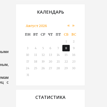
КАЛЕНДАРЬ
«
»
Август 2026
ПН
ВТ
СР
ЧТ
ПТ
СБ
ВС
1
2
3
4
5
6
7
8
9
ными
10
11
12
13
14
15
16
17
18
19
20
21
22
23
дным,
24
25
26
27
28
29
30
31
емам
иц с
СТАТИСТИКА