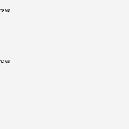
стями
пами