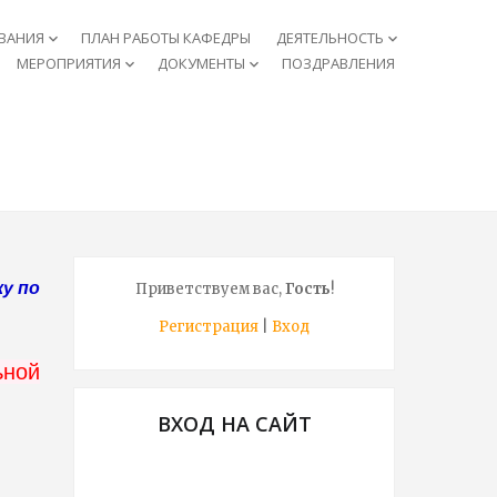
ВАНИЯ
ПЛАН РАБОТЫ КАФЕДРЫ
ДЕЯТЕЛЬНОСТЬ
keyboard_arrow_down
keyboard_arrow_down
МЕРОПРИЯТИЯ
ДОКУМЕНТЫ
ПОЗДРАВЛЕНИЯ
keyboard_arrow_down
keyboard_arrow_down
у по
Приветствуем вас
,
Гость
!
Регистрация
|
Вход
ной
ВХОД НА САЙТ